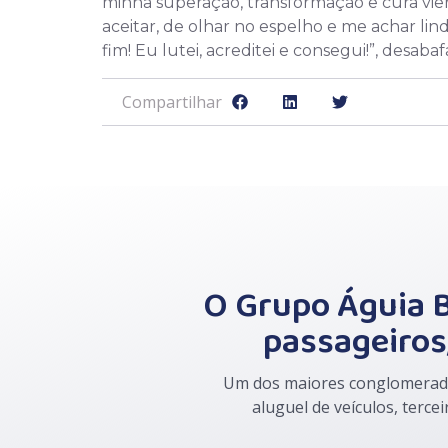
minha superação, transformação e cura vier
aceitar, de olhar no espelho e me achar lin
fim! Eu lutei, acreditei e consegui!”, desabaf
Compartilhar
O Grupo Águia B
passageiros,
Um dos maiores conglomerados
aluguel de veículos, terce