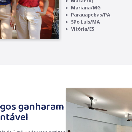
Macaé/RJ
Mariana/MG
Parauapebas/PA
São Luís/MA
Vitória/ES
igos ganharam
ntável