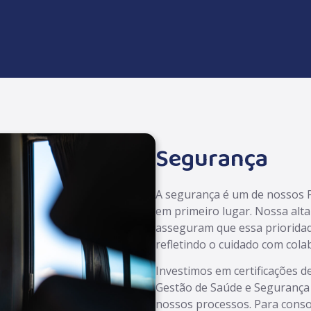
Segurança
A segurança é um de nossos P
em primeiro lugar. Nossa alta
asseguram que essa prioridad
refletindo o cuidado com cola
Investimos em certificações d
Gestão de Saúde e Segurança 
nossos processos. Para conso