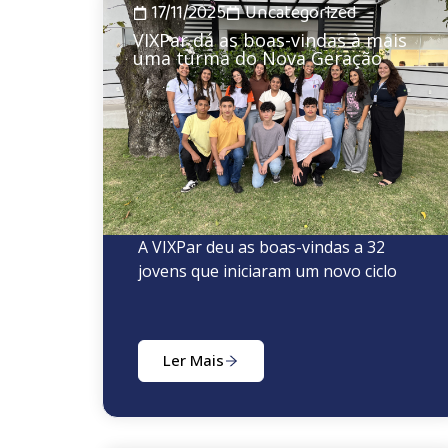
17/11/2025
Uncategorized
VIXPar dá as boas-vindas à mais
uma turma do Nova Geração
A VIXPar deu as boas-vindas a 32
jovens que iniciaram um novo ciclo
Ler Mais