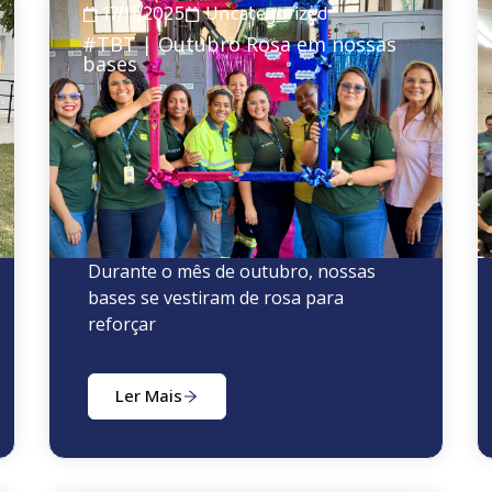
17/11/2025
Uncategorized
#TBT | Outubro Rosa em nossas
bases
Durante o mês de outubro, nossas
bases se vestiram de rosa para
reforçar
Ler Mais