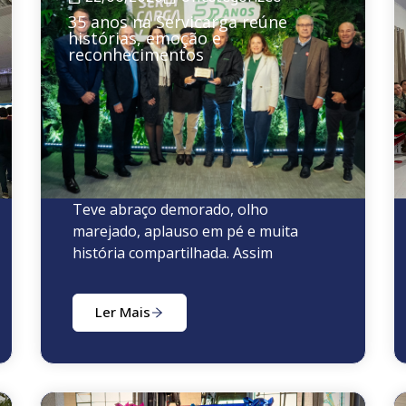
35 anos na Servicarga reúne
histórias, emoção e
reconhecimentos
Teve abraço demorado, olho
marejado, aplauso em pé e muita
história compartilhada. Assim
Ler Mais