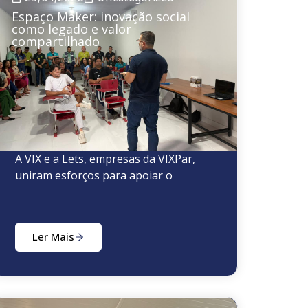
Espaço Maker: inovação social
como legado e valor
compartilhado
A VIX e a Lets, empresas da VIXPar,
uniram esforços para apoiar o
Ler Mais